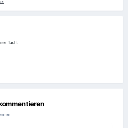
er flucht.
u kommentieren
önnen