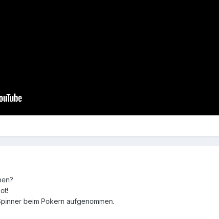
hen?
ot!
n Spinner beim Pokern aufgenommen.