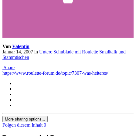
Von
Valentin
Januar 14, 2007
in
Untere Schublade mit Roulette Smalltalk und
Stammtischen
Share
https://www.roulette-forum.de/topic/7307-was-heiteres/
More sharing options...
Folgen diesem Inhalt
0