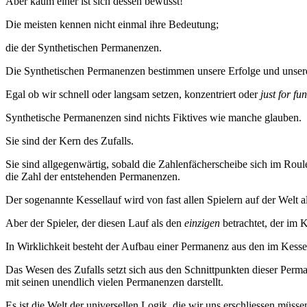
Aber kaum einer ist sich dessen bewusst!
Die meisten kennen nicht einmal ihre Bedeutung;
die der Synthetischen Permanenzen.
Die Synthetischen Permanenzen bestimmen unsere Erfolge und unsere 
Egal ob wir schnell oder langsam setzen, konzentriert oder
just for fun
Synthetische Permanenzen sind nichts Fiktives wie manche glauben.
Sie sind der Kern des Zufalls.
Sie sind allgegenwärtig, sobald die Zahlenfächerscheibe sich im Roul
die Zahl der entstehenden Permanenzen.
Der sogenannte Kessellauf wird von fast allen Spielern auf der Welt al
Aber der Spieler, der diesen Lauf als den
einzigen
betrachtet, der im Ke
In Wirklichkeit besteht der Aufbau einer Permanenz aus den im Kessel
Das Wesen des Zufalls setzt sich aus den Schnittpunkten dieser Per
mit seinen unendlich vielen Permanenzen darstellt.
Es ist die Welt der universellen Logik, die wir uns erschliessen müsse