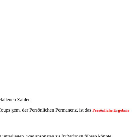
efallenen Zahlen
n Coups gem. der Persönlichen Permanenz, ist das
Persönliche Ergebnis
n unterliegen, was ansonsten zu
Irritationen
führen könnte.