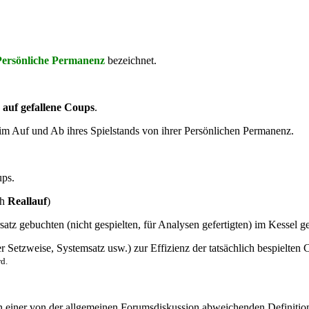
Persönliche Permanenz
bezeichnet.
n auf gefallene Coups
.
beim Auf und Ab ihres Spielstands von ihrer Persönlichen Permanenz.
ups.
ch
Reallauf
)
satz gebuchten (nicht gespielten, für Analysen gefertigten) im Kessel g
er Setzweise, Systemsatz usw.) zur Effizienz der tatsächlich bespielte
rd.
en einer von der allgemeinen Forumsdiskussion abweichenden Definitio