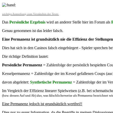
wichtige Anmerkung zum Verständnis der Texte:
Das
Persönliche Ergebnis
wird an anderer Stelle hier im Forum als
Genau genommen ist das leider falsch.
Eine Permanenz ist grundsätzlich nie die Effizienz der Stellunge
Dies hat sich in den Casinos falsch eingebürgert - Spieler sprechen 
Die richtige Definition lautet:
Persönliche Permanenz
= Zahlenfolge der persönlich bespielten Co
Kesselpermanenz = Zahlenfolge der im Kessel gefallenen Coups (au
davon abgeleitet:
Synthetische Permanenz
= Zahlenfolge der im Ver
Im Vergleich der Effizienz linearer Spielweisen (z.B. bei schematisch
(bzw. dessen Auf und Ab)
das
, was fälschlicherweise als Permanenz bezeichnet wi
Eine Permanenz jedoch ist grundsätzlich wertfrei!!
Dies nur zu eurer Information, da die Begriffe in meinen Diskussion