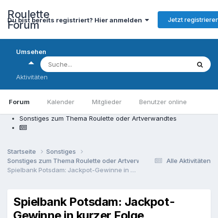
Roulette
Jetzt registriere
Du bist bereits registriert? Hier anmelden
Forum
Umsehen
Aktivitäten
Forum
Kalender
Mitglieder
Benutzer online
Sonstiges zum Thema Roulette oder Artverwandtes
Startseite
Sonstiges
Sonstiges zum Thema Roulette oder Artverwandtes
Alle Aktivitäten
Spielbank Potsdam: Jackpot-Gewinne in kurzer Folge
Spielbank Potsdam: Jackpot-
Gewinne in kurzer Folge