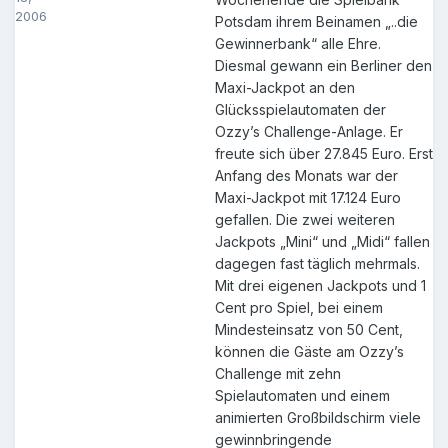
2006
Potsdam ihrem Beinamen „..die
Gewinnerbank“ alle Ehre.
Diesmal gewann ein Berliner den
Maxi-Jackpot an den
Glücksspielautomaten der
Ozzy’s Challenge-Anlage. Er
freute sich über 27.845 Euro. Erst
Anfang des Monats war der
Maxi-Jackpot mit 17.124 Euro
gefallen. Die zwei weiteren
Jackpots „Mini“ und „Midi“ fallen
dagegen fast täglich mehrmals.
Mit drei eigenen Jackpots und 1
Cent pro Spiel, bei einem
Mindesteinsatz von 50 Cent,
können die Gäste am Ozzy’s
Challenge mit zehn
Spielautomaten und einem
animierten Großbildschirm viele
gewinnbringende