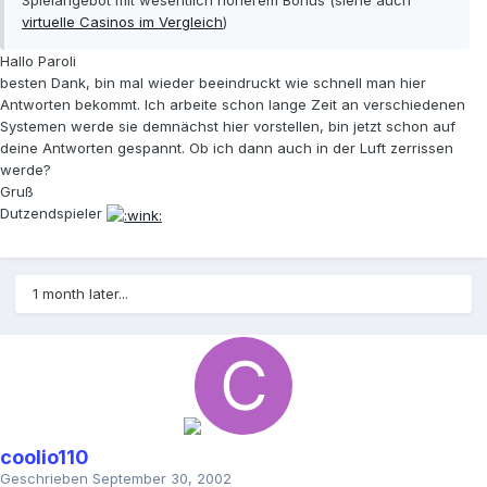
Spielangebot mit wesentlich höherem Bonus (siehe auch
virtuelle Casinos im Vergleich
)
Hallo Paroli
besten Dank, bin mal wieder beeindruckt wie schnell man hier
Antworten bekommt. Ich arbeite schon lange Zeit an verschiedenen
Systemen werde sie demnächst hier vorstellen, bin jetzt schon auf
deine Antworten gespannt. Ob ich dann auch in der Luft zerrissen
werde?
Gruß
Dutzendspieler
1 month later...
coolio110
Geschrieben
September 30, 2002