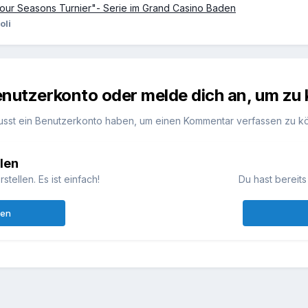
our Seasons Turnier"- Serie im Grand Casino Baden
oli
Benutzerkonto oder melde dich an, um z
usst ein Benutzerkonto haben, um einen Kommentar verfassen zu k
len
ellen. Es ist einfach!
Du hast bereits
len