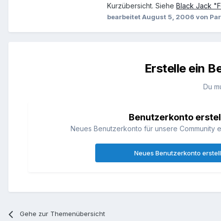
Kurzübersicht. Siehe
Black Jack "F
bearbeitet
August 5, 2006
von Par
Erstelle ein 
Du m
Benutzerkonto erstel
Neues Benutzerkonto für unsere Community erst
Neues Benutzerkonto erstel
Gehe zur Themenübersicht