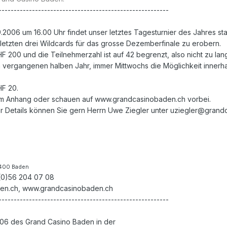
--------------------------------------------------------
.2006 um 16.00 Uhr findet unser letztes Tagesturnier des Jahres stat
 letzten drei Wildcards für das grosse Dezemberfinale zu erobern.
F 200 und die Teilnehmerzahl ist auf 42 begrenzt, also nicht zu la
 vergangenen halben Jahr, immer Mittwochs die Möglichkeit innerha
HF 20.
 dem Anhang oder schauen auf www.grandcasinobaden.ch vorbei.
 Details können Sie gern Herrn Uwe Ziegler unter
uziegler@grand
5400 Baden
 (0)56 204 07 08
en.ch
, www.grandcasinobaden.ch
--------------------------------------------------------
006 des Grand Casino Baden in der