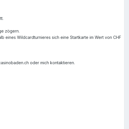
t.
nge zögern.
lb eines Wildcardturnieres sich eine Startkarte im Wert von CHF
casinobaden.ch
oder mich kontaktieren.