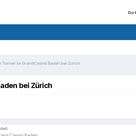
Du 
k Turnier im GrandCasino Baden bei Zürich
aden bei Zürich
itet)
Grand Casino Baden: