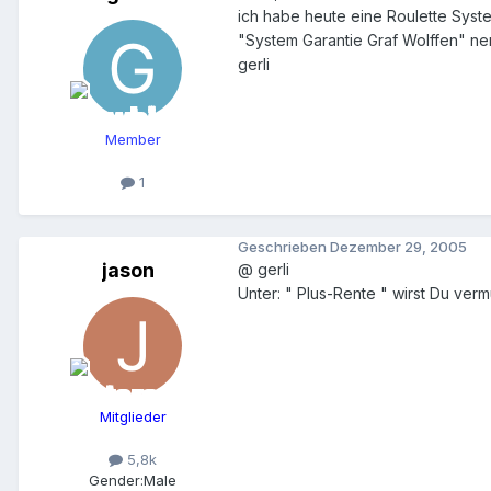
ich habe heute eine Roulette Sy
"System Garantie Graf Wolffen" n
gerli
Member
1
Geschrieben
Dezember 29, 2005
jason
@ gerli
Unter: " Plus-Rente " wirst Du verm
Mitglieder
5,8k
Gender:
Male