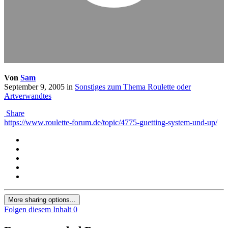
Von
Sam
September 9, 2005
in
Sonstiges zum Thema Roulette oder
Artverwandtes
Share
https://www.roulette-forum.de/topic/4775-guetting-system-und-up/
More sharing options...
Folgen diesem Inhalt
0