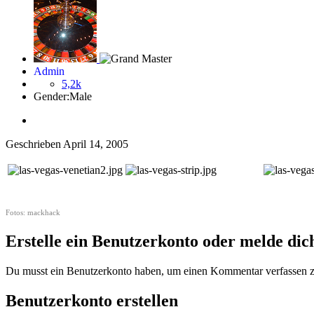
Admin
5,2k
Gender:
Male
Geschrieben
April 14, 2005
Venetian Hotel-Casino
Blick vom Stratosphere Tower
Riviera Ca
Fotos: mackhack
Erstelle ein Benutzerkonto oder melde di
Du musst ein Benutzerkonto haben, um einen Kommentar verfassen 
Benutzerkonto erstellen