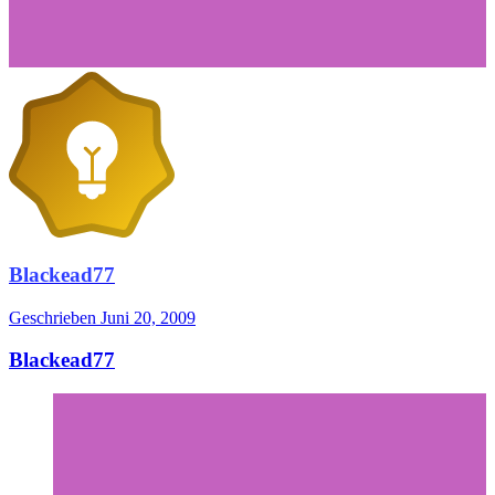
Blackead77
Geschrieben
Juni 20, 2009
Blackead77