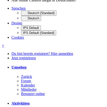
Alle online Casinos illegal in Deutschland?
Sprachen
Deutsch (Standard)
Deutsch
Design
IPS Default
IPS Default (Standard)
Cookies
×
Du bist bereits registriert? Hier anmelden
Jetzt registrieren
Umsehen
Zurück
Forum
Kalender
Mitglieder
Benutzer online
Aktivitäten