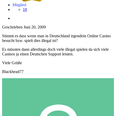
Mitglied
18
Geschrieben
Juni 20, 2009
Stimmt es dass wenn man in Deutschland irgendein Online Casino
besucht bzw. spielt dies illegal ist?
Es müssten dann allerdings doch viele illegal spielen da sich viele
Casinos ja einen Deutschen Support leisten.
Viele Grüße
Blackhead77