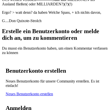
Ausland fließen( oder MILLIARDEN?)(?)(!)
Ergo? > watt denn? da haben Welche Spass, + ich nichts davon,
G....Don Quixote-Strolch
Erstelle ein Benutzerkonto oder melde
dich an, um zu kommentieren
Du musst ein Benutzerkonto haben, um einen Kommentar verfassen
zu können
Benutzerkonto erstellen
Neues Benutzerkonto für unsere Community erstellen. Es ist
einfach!
Neues Benutzerkonto erstellen
Anmelden