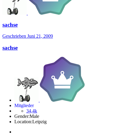
sachse
Geschrieben
Juni 21, 2009
sachse
Mitglieder
34,4k
Gender:
Male
Location:
Leipzig