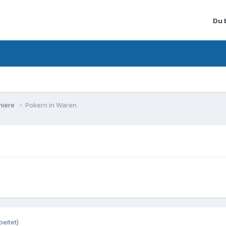
Du 
niere
Pokern in Waren
beitet)