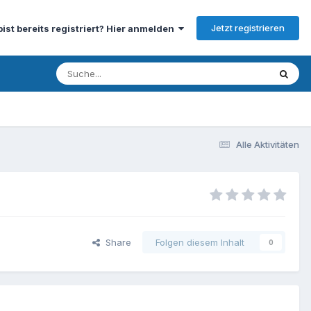
Jetzt registrieren
bist bereits registriert? Hier anmelden
Alle Aktivitäten
Share
Folgen diesem Inhalt
0