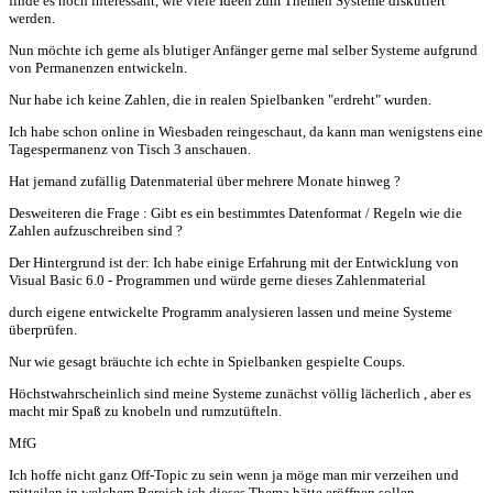
finde es hoch interessant, wie viele Ideen zum Themen Systeme diskutiert
werden.
Nun möchte ich gerne als blutiger Anfänger gerne mal selber Systeme aufgrund
von Permanenzen entwickeln.
Nur habe ich keine Zahlen, die in realen Spielbanken "erdreht" wurden.
Ich habe schon online in Wiesbaden reingeschaut, da kann man wenigstens eine
Tagespermanenz von Tisch 3 anschauen.
Hat jemand zufällig Datenmaterial über mehrere Monate hinweg ?
Desweiteren die Frage : Gibt es ein bestimmtes Datenformat / Regeln wie die
Zahlen aufzuschreiben sind ?
Der Hintergrund ist der: Ich habe einige Erfahrung mit der Entwicklung von
Visual Basic 6.0 - Programmen und würde gerne dieses Zahlenmaterial
durch eigene entwickelte Programm analysieren lassen und meine Systeme
überprüfen.
Nur wie gesagt bräuchte ich echte in Spielbanken gespielte Coups.
Höchstwahrscheinlich sind meine Systeme zunächst völlig lächerlich , aber es
macht mir Spaß zu knobeln und rumzutüfteln.
MfG
Ich hoffe nicht ganz Off-Topic zu sein wenn ja möge man mir verzeihen und
mitteilen in welchem Bereich ich dieses Thema hätte eröffnen sollen.