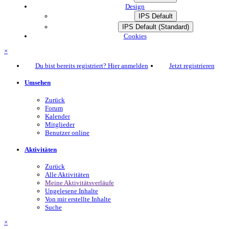
Design
IPS Default
IPS Default (Standard)
Cookies
×
Du bist bereits registriert? Hier anmelden
Jetzt registrieren
Umsehen
Zurück
Forum
Kalender
Mitglieder
Benutzer online
Aktivitäten
Zurück
Alle Aktivitäten
Meine Aktivitätsverläufe
Ungelesene Inhalte
Von mir erstellte Inhalte
Suche
×