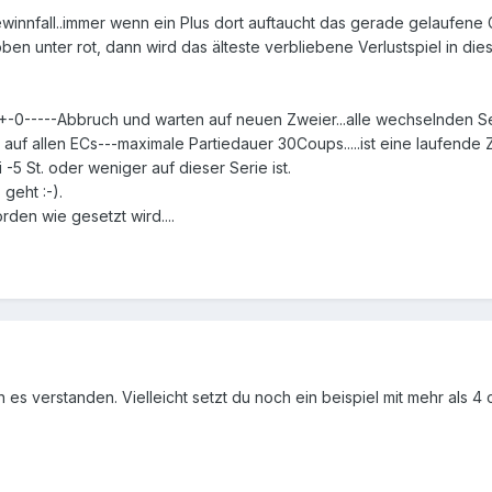
Gewinnfall..immer wenn ein Plus dort auftaucht das gerade gelaufene 
 oben unter rot, dann wird das älteste verbliebene Verlustspiel in d
 +-0-----Abbruch und warten auf neuen Zweier...alle wechselnden Se
t. auf allen ECs---maximale Partiedauer 30Coups.....ist eine laufend
-5 St. oder weniger auf dieser Serie ist.
geht :-).
rden wie gesetzt wird....
h es verstanden. Vielleicht setzt du noch ein beispiel mit mehr als 4