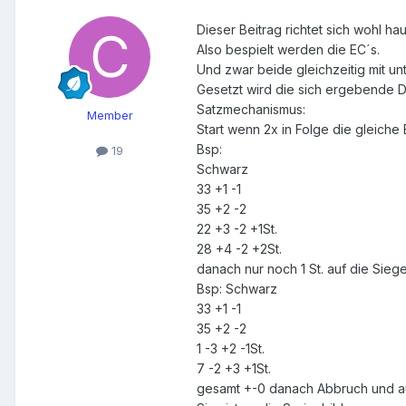
Dieser Beitrag richtet sich wohl ha
Also bespielt werden die EC´s.
Und zwar beide gleichzeitig mit un
Gesetzt wird die sich ergebende D
Satzmechanismus:
Member
Start wenn 2x in Folge die gleiche
Bsp:
19
Schwarz
33 +1 -1
35 +2 -2
22 +3 -2 +1St.
28 +4 -2 +2St.
danach nur noch 1 St. auf die Siegers
Bsp: Schwarz
33 +1 -1
35 +2 -2
1 -3 +2 -1St.
7 -2 +3 +1St.
gesamt +-0 danach Abbruch und a