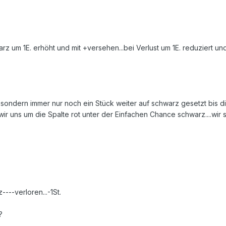
z um 1E. erhöht und mit +versehen...bei Verlust um 1E. reduziert un
t sondern immer nur noch ein Stück weiter auf schwarz gesetzt bis di
n wir uns um die Spalte rot unter der Einfachen Chance schwarz....wi
---verloren...-1St.
?