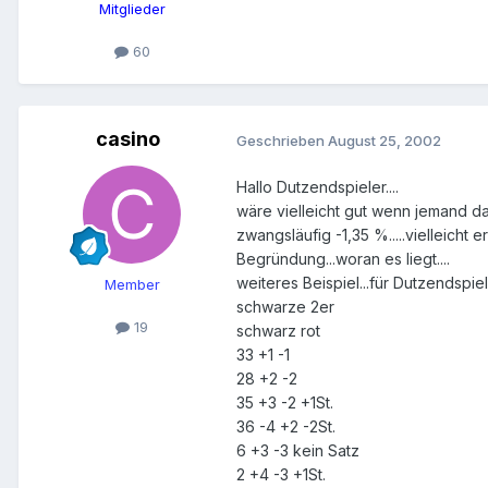
Mitglieder
60
casino
Geschrieben
August 25, 2002
Hallo Dutzendspieler....
wäre vielleicht gut wenn jemand d
zwangsläufig -1,35 %.....vielleicht e
Begründung...woran es liegt....
weiteres Beispiel...für Dutzendspiele
Member
schwarze 2er
19
schwarz rot
33 +1 -1
28 +2 -2
35 +3 -2 +1St.
36 -4 +2 -2St.
6 +3 -3 kein Satz
2 +4 -3 +1St.