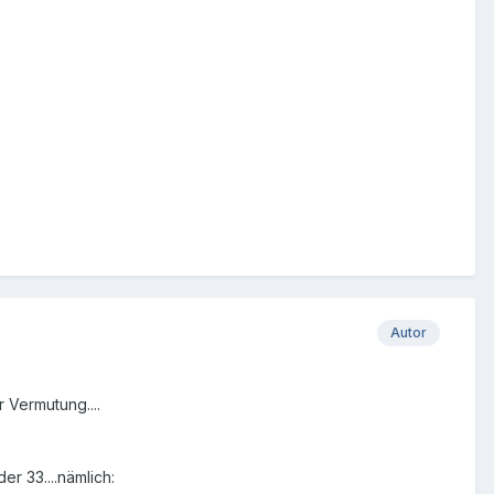
Autor
r Vermutung....
er 33....nämlich: