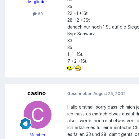
Mitglieder
35
22 +1 +1St.
60
28 +2 +3St.
danach nur noch 1 St. auf die Siegers
Bsp: Schwarz
33
35
1 -1 -1St.
7 +2 +1St.
casino
Geschrieben
August 25, 2002
Hallo erstmal, sorry dass ich mich je
ich muss es einfach etwas ausführlic
also ...werds noch mal etwas verstä
ich erkläre es für eine einfache Ch
es fallen 33 und 28, damit gehts lo
Member