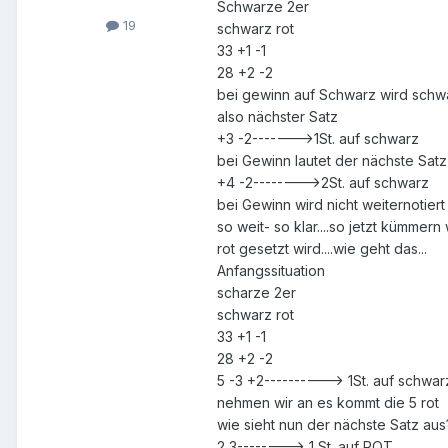
Schwarze 2er
19
schwarz rot
33 +1 -1
28 +2 -2
bei gewinn auf Schwarz wird schwar
also nächster Satz
+3 -2------->1St. auf schwarz
bei Gewinn lautet der nächste Satz
+4 -2-------->2St. auf schwarz
bei Gewinn wird nicht weiternotier
so weit- so klar....so jetzt kümmer
rot gesetzt wird....wie geht das...
Anfangssituation
scharze 2er
schwarz rot
33 +1 -1
28 +2 -2
5 -3 +2----------> 1St. auf schwarz-
nehmen wir an es kommt die 5 rot
wie sieht nun der nächste Satz aus
2 3--------> 1 St. auf ROT