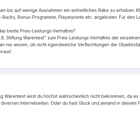
en bis auf wenige Ausnahmen ein einheitliches Rake zu erheben. K
cks, Bonus-Programme, Playerpoints etc. angeboten. Für den Laien
as beste Preis-Leistungs-Verhältnis?
z.B. Stiftung Warentest" zum Preis-Leistungs-Verhältnis der einzel
n nie wissen, ob nicht irgendwelche Verflechtungen die Objektivitä
oraus!
ung Warentest wirst du höchst wahrscheinlich nicht bekommen, da es 
e diversen Internetseiten. Oder du hast Glück und jemand in diesem F