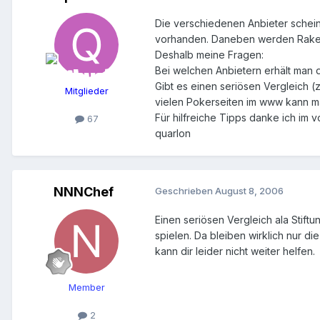
Die verschiedenen Anbieter schein
vorhanden. Daneben werden Rake-Ba
Deshalb meine Fragen:
Bei welchen Anbietern erhält man d
Gibt es einen seriösen Vergleich (
Mitglieder
vielen Pokerseiten im www kann ma
Für hilfreiche Tipps danke ich im v
67
quarlon
NNNChef
Geschrieben
August 8, 2006
Einen seriösen Vergleich ala Stift
spielen. Da bleiben wirklich nur di
kann dir leider nicht weiter helfen.
Member
2