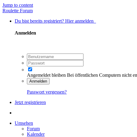
Jump to content
Roulette Forum
Du bist bereits registriert? Hier anmelden
Anmelden
Angemeldet bleiben
Bei öffentlichen Computern nicht e
Anmelden
Passwort vergessen?
Jetzt registrieren
Umsehen
Forum
Kalender