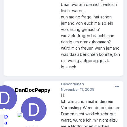
beantworten die nicht wirklich
leicht waren.
nun meine frage: hat schon
jemand von euch mal so ein
vorcasting gemacht?
wieviele fragen braucht man
richtig um dranzukommen?
würd mich freuen wenn jemand
was dazu berichten könnte, bin
ein wenig aufgeregt jetzt...
lg susch
Geschrieben
DanDocPeppy
November 11, 2005
Hi!
Ich war schon mal in diesem
Vorcasting. Wenn du bei diesen
Fragen nicht wirklich sehr gut
D
warst, würde ich mir nicht allzu
a
viele Hoffnungen machen.