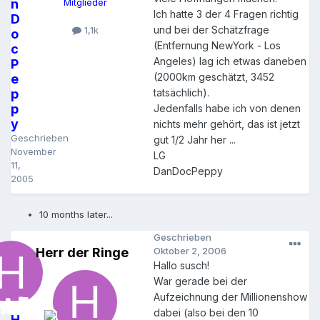
n
Mitglieder
Ich hatte 3 der 4 Fragen richtig
D
und bei der Schätzfrage
1,1k
o
(Entfernung NewYork - Los
c
Angeles) lag ich etwas daneben
P
(2000km geschätzt, 3452
e
p
tatsächlich).
p
Jedenfalls habe ich von denen
y
nichts mehr gehört, das ist jetzt
Geschrieben
gut 1/2 Jahr her ...
November
LG
11,
DanDocPeppy
2005
10 months later...
Geschrieben
Herr der Ringe
Oktober 2, 2006
Hallo susch!
War gerade bei der
Aufzeichnung der Millionenshow
dabei (also bei den 10
H