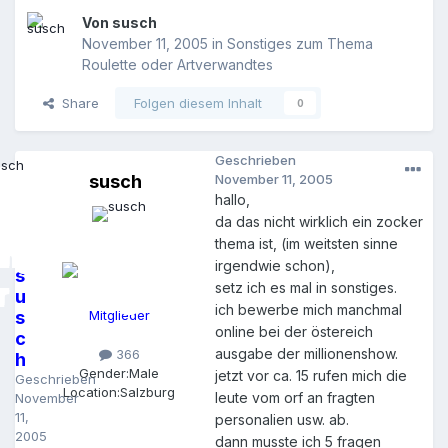
Von
susch
November 11, 2005
in
Sonstiges zum Thema
Roulette oder Artverwandtes
Share
Folgen diesem Inhalt
0
Geschrieben
susch
November 11, 2005
hallo,
da das nicht wirklich ein zocker
thema ist, (im weitsten sinne
irgendwie schon),
s
setz ich es mal in sonstiges.
u
ich bewerbe mich manchmal
s
Mitglieder
online bei der östereich
c
ausgabe der millionenshow.
366
h
Gender:
Male
jetzt vor ca. 15 rufen mich die
Geschrieben
Location:
Salzburg
leute vom orf an fragten
November
11,
personalien usw. ab.
2005
dann musste ich 5 fragen