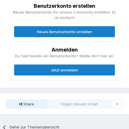
Benutzerkonto erstellen
Neues Benutzerkonto für unsere Community erstellen. Es
ist einfach!
Neues Benutzerkonto erstellen
Anmelden
Du hast bereits ein Benutzerkonto? Melde dich hier an.
Jetzt anmelden
Share
Folgen diesem Inhalt
0
Gehe zur Themenübersicht