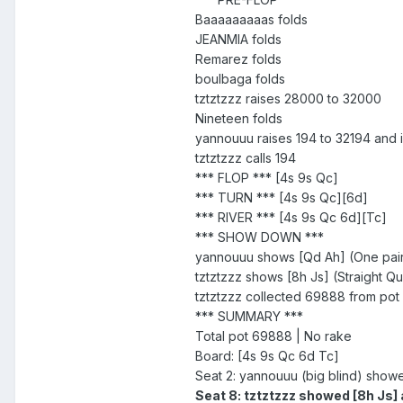
Baaaaaaaaas folds
JEANMIA folds
Remarez folds
boulbaga folds
tztztzzz raises 28000 to 32000
Nineteen folds
yannouuu raises 194 to 32194 and is
tztztzzz calls 194
*** FLOP *** [4s 9s Qc]
*** TURN *** [4s 9s Qc][6d]
*** RIVER *** [4s 9s Qc 6d][Tc]
*** SHOW DOWN ***
yannouuu shows [Qd Ah] (One pair
tztztzzz shows [8h Js] (Straight Q
tztztzzz collected 69888 from pot
*** SUMMARY ***
Total pot 69888 | No rake
Board: [4s 9s Qc 6d Tc]
Seat 2: yannouuu (big blind) showe
Seat 8: tztztzzz showed [8h Js]