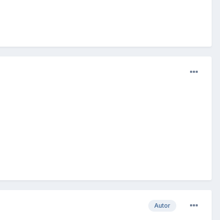
Autor