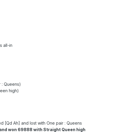
 all-in
 : Queens)
ueen high)
d [Qd Ah] and lost with One pair : Queens
 and won 69888 with Straight Queen high