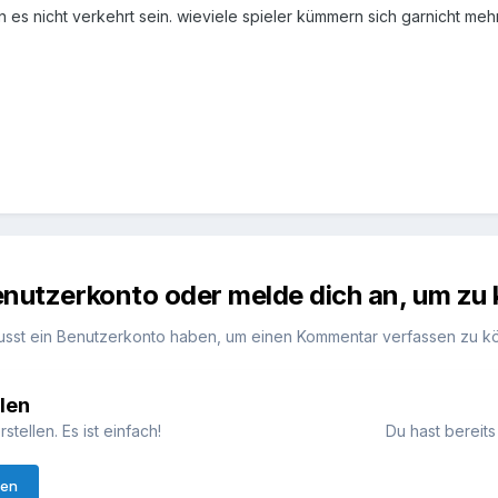
n es nicht verkehrt sein. wieviele spieler kümmern sich garnicht meh
Benutzerkonto oder melde dich an, um z
usst ein Benutzerkonto haben, um einen Kommentar verfassen zu k
len
ellen. Es ist einfach!
Du hast bereits
len