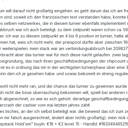
rum will darauf nicht großartig eingehen. es geht darum das ich am f
sind. soweit ich den französischen text verstanden habe, konnte 
 selben netzwerkes, die in diesem turnier ebenfalls implementiert 
abbruch war ich auch beteiligt. zu dem zeitpunkt waren schon ca. 
r. ich war zu diesem zeitpunkt an 4 bis 6 position im turnier, hatte
men hat, weis ich nicht mehr, der preispool dürfte aber zwischen 1
ehr weiterspielen. mein stack war am verbindungsabbruch bei 209837
bracht aber das turnier war für mich diese nacht gelaufen. zwei ta
begründung, das nach ihren geschäftsbedingungen der chipcount vo
ist es in ordnung das mir in der wichtigsten turnierphase über eine
sinn den ich je gesehen habe. und sowas bekommt im streng regulier
wohl nicht mehr ran, und die chance das turnier zu gewinnen wurde
 nicht die böse überraschung bekommen will, spielt bei anderen räu
 abgerechnet, so wie es sich gehört. derartige geschäftbedingung 
ercrash der cashier vom mai letzten jahres zählt.
es tisches, an der ich selbst beteiligt war. die beweist das ich zum
on mir falsch ausgerechnet, ändert aber nichts großartig). mein nick i
stack Hold'em" buyIn: €18 + €2 level: 15 - HandId: #18334946521