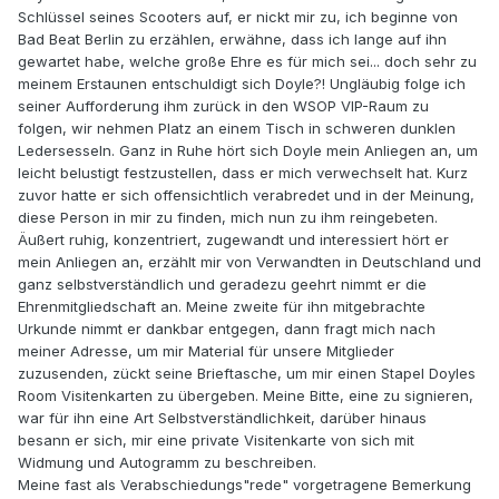
Schlüssel seines Scooters auf, er nickt mir zu, ich beginne von
Bad Beat Berlin zu erzählen, erwähne, dass ich lange auf ihn
gewartet habe, welche große Ehre es für mich sei... doch sehr zu
meinem Erstaunen entschuldigt sich Doyle?! Ungläubig folge ich
seiner Aufforderung ihm zurück in den WSOP VIP-Raum zu
folgen, wir nehmen Platz an einem Tisch in schweren dunklen
Ledersesseln. Ganz in Ruhe hört sich Doyle mein Anliegen an, um
leicht belustigt festzustellen, dass er mich verwechselt hat. Kurz
zuvor hatte er sich offensichtlich verabredet und in der Meinung,
diese Person in mir zu finden, mich nun zu ihm reingebeten.
Äußert ruhig, konzentriert, zugewandt und interessiert hört er
mein Anliegen an, erzählt mir von Verwandten in Deutschland und
ganz selbstverständlich und geradezu geehrt nimmt er die
Ehrenmitgliedschaft an. Meine zweite für ihn mitgebrachte
Urkunde nimmt er dankbar entgegen, dann fragt mich nach
meiner Adresse, um mir Material für unsere Mitglieder
zuzusenden, zückt seine Brieftasche, um mir einen Stapel Doyles
Room Visitenkarten zu übergeben. Meine Bitte, eine zu signieren,
war für ihn eine Art Selbstverständlichkeit, darüber hinaus
besann er sich, mir eine private Visitenkarte von sich mit
Widmung und Autogramm zu beschreiben.
Meine fast als Verabschiedungs"rede" vorgetragene Bemerkung