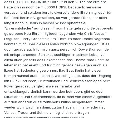
dass DOYLE BRUNSON im 7 Card Stud den 2. Tag hat erreicht.
Hatte ich ihn noch beim 50000 HORSE bedauerlicherweise
verpasst, und seitdem bereits diverse andere Ehrenmitglieder für
Bad Beat Berlin e.V. geworben, so war gerade ER es, der mich
längst noch in Berlin in meiner Wunschphantasie
"Ehrenmitglieder" auf diesen Traum hatte gebracht. Selbst bereits
geworbene Neu-Ehrenmitglieder, Legenden wie Chris "Jesus"
Ferguson, Barry Greenstein, Phil Helmuth noch Daniel Negreanu
konnten mich über dieses Fehlen wirklich hinwegbringen, ist es
doch gerade auch für mich ganz persönlich Doyle Brunson, der
mit entsprechenden Schicksalsschlägen in seinem Leben vor
allem auch jenseits des Pokertisches das Thema "Bad Beat" so
lebensnah hat erlebt und für mich gerade deswegen auch als
Ikone hat Bedeutung gewonnen. Bad Beat Berlin hat diesen
Namen nunmal auch deshalb, weil ich glaube, dass der Umgang
mit Glück und Pech, Frustrationen und Schicksalsschlägen beim
Poker geradezu vergleichsweise harmlos und
entwicklungsförderlich kann werden betrieben, gibt es doch
Situationen und Geschehnisse, da ist man von einem Augenblick
auf den anderen quasi zeitlebens hilflos ausgeliefert, immer
wieder wohl wird man damit zu tun haben, immer wieder neu
Verlust, Trauer und Schmerz möglichst zu ertragen.
Extra hatte ich also entsprechend zwei spezielle