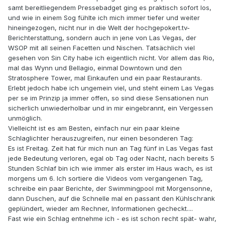
samt bereitliegendem Pressebadget ging es praktisch sofort los,
und wie in einem Sog fühlte ich mich immer tiefer und weiter
hineingezogen, nicht nur in die Welt der hochgepokert.tv-
Berichterstattung, sondern auch in jene von Las Vegas, der
WSOP mit all seinen Facetten und Nischen. Tatsächlich viel
gesehen von Sin City habe ich eigentlich nicht. Vor allem das Rio,
mal das Wynn und Bellagio, einmal Downtown und den
Stratosphere Tower, mal Einkaufen und ein paar Restaurants.
Erlebt jedoch habe ich ungemein viel, und steht einem Las Vegas
per se im Prinzip ja immer offen, so sind diese Sensationen nun
sicherlich unwiederholbar und in mir eingebrannt, ein Vergessen
unmöglich.
Vielleicht ist es am Besten, einfach nur ein paar kleine
Schlaglichter herauszugreifen, nur einen besonderen Tag:
Es ist Freitag. Zeit hat für mich nun an Tag fünf in Las Vegas fast
jede Bedeutung verloren, egal ob Tag oder Nacht, nach bereits 5
Stunden Schlaf bin ich wie immer als erster im Haus wach, es ist
morgens um 6. Ich sortiere die Videos vom vergangenen Tag,
schreibe ein paar Berichte, der Swimmingpool mit Morgensonne,
dann Duschen, auf die Schnelle mal en passant den Kühlschrank
geplündert, wieder am Rechner, Informationen gecheckt....
Fast wie ein Schlag entnehme ich - es ist schon recht spät- wahr,