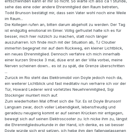
entschwinden kann er mir so nicht. So warte ich also ca 1 Stunde,
sehe das eine oder andere Ehrenmitglied den Raum betreten,
Todd Brunson bestätigt mir, dass sein Vater wohl noch eine Weile
im Raum...
Die Kollegen rufen an, bitten darum abgeholt zu werden. Der Tag
ist endgültig emotional im Eimer. Völlig gefrustet halte ich es für
besser, mich hier nützlich zu machen, statt noch länger
auszuharren. Ich finde mich mit der Situation ab, TJ Cloutier
immerhin begegnet mir auf dem Rückweg, ein kleiner Lichtblick,
ein neues Ehrenmitglied. Dennoch verfahre ich mich innerhalb
einer kurzen Strecke 3 mal, düse erst an der Villa vorbei, meine
Nerven scheinen down... es ist zu spät, die Grenze überschritten
...
Zurück im Rio steht das Elektromobil von Doyle jedoch noch da,
ein weiterer Lichtblick und fast meditativ nun verharre ich vor der
Tür, Howard Lederer wird vorletztes Neuehrenmitglied, Sigi
Stockinger muntert mich auf.
Zum wiederholten Mal öffnet sich die Tür. Es ist Doyle Brunson!
Langsam zwar, doch voller Lebendigkeit, lebensfreudig und
geradezu neugierig kommt er auf seinen Krücken mir entgegen,
bewegt sich auf seinen Elektroscooter zu. Ich nicke ihm zu, längst
die Ehrenmitgliedsurkunde in der Hand, ich denke, es sei besser
Doyle würde sich erst setzen, ich hebe ihm den fallengelassenen