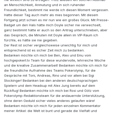
an Menschlichkeit, Anmutung und in sich ruhender
Freundlichkeit, bestimmt nie werde ich diesen Moment vergessen.
Hatte dieser Tag auch mehr als mies begonnen. Mit diesem
Fortgang jetzt schien es mir nun wie ein großes Glück. Mit Presse-
Badget um den Hals hätte mich Doyle sicher nie verwechselt,
ganz bestimmt hätte er auch so den Antrag unterschrieben, aber
das Gespräch, die Minuten mit Doyle allein im VIP-Raum ich
fürchte, es hätte sie nie gegeben.
Der Rest ist sicher vergleichsweise unwichtig für mich und
entsprechend ist es sicher Zeit mich zu bedanken.
Bedanken möchte ich mich bei Ben, Alex und Emu vom
hochgepokert.tv Team für diese wundervolle, lehrreiche Woche
und die kreative Zusammenarbeit! Bedanken möchte ich mich für
die freundliche Aufnahme des Teams Pokerolymp, für die
Gespräche mit Toni, Andreas, Rino und vor allem bei Sigi
Stockinger! Bedanken bei den anderen deutschsprachigen
Spielern und dem Headsup mit Alex Jung bereits auf dem
Rückflug! Bedanken möchte ich mich bei Rosi und Götz vom
Pokerolymp-Redaktionsteam für die andauernde Unterstützung,
ohne deren Geduld sicher vieles anderes gelaufen wäre!
Bedanken möchte ich mich für jeden einzelnen Kommentator
meiner Artikel: die Welt ist bunt und gerade die Vielfalt und