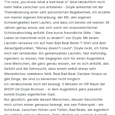
"I´m sure, you know what a bad beat is" lässt tatsächlich noch
mehr Nähe zwischen uns entstehen - Doyle antwortet mit der
Thematisierung einer sehr persönlichen Begebenheit, ich erzahle
von meiner eigenen Erkrankung, der MS, den eigenen
Schwierigkeiten beim Laufen, und dass ich bereits mit meinen 36
Jahren genau wisse, wie sich solch ein unausweichlicher
Schicksalsschlag anfühlt. Eine kurze freundliche Stille -"das
Leben ist manchmal nicht zu ändern" von Doyle. Mit einem
Lächeln verweise ich auf mein Bad Beat Berlin T-Shirt und dem
daraufgedruckten: "Money doesn't count", Doyle nickt, ich fühle
mich tief verstanden. Ein gemeinsames Lächeln, fast wehmütig,
irgendwo zu wissen, hier begegnen sich für einen Augenblick
zwei Menschen, die ganz genau wissen, wir es sich anfühlt, das
Gefühl und die Sehnsucht, dass einem selbst etwas sehr
Wesentliches zeitlebens fehlt. Real Bad Beat. Darüber hinaus es
gibt Dinge, die sind zu benennen nicht möglich.
Ich verabschiede mich tief bewegt, 5 Minuten im VIP-Raum der
WSOP mit Doyle Brunson - in dem Augenblick ganz passend
kommt Doyles eigentlicher Gast.
Nur glücklich, gerade diesem Menschen, dessen Geschichte
mich schon immer genauso bewegt, wie sein Pokerspiel - ein
Schicksal, zwischen Höhen und Tiefen, Bad Beats, die eigentlich
nie wirklich sind zu ertragen. Trotz alledem ein solchen Ausmaß