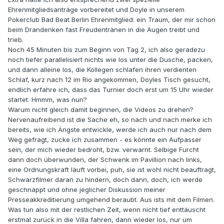
Ehrenmitgliedsanträge vorbereitet und Doyle in unserem
Pokerclub Bad Beat Berlin Ehrenmitglied: ein Traum, der mir schon
beim Drandenken fast Freudentränen in die Augen treibt und
trieb.
Noch 45 Minuten bis zum Beginn von Tag 2, ich also geradezu
noch tiefer parallelisiert nichts wie los unter die Dusche, packen,
und dann alleine los, die Kollegen schlafen ihren verdienten
Schlaf, kurz nach 12 im Rio angekommen, Doyles Tisch gesucht,
endlich erfahre ich, dass das Turnier doch erst um 15 Uhr wieder
startet. Hmmm, was nun?
Warum nicht gleich damit beginnen, die Videos zu drehen?
Nervenaufreibend ist die Sache eh, so nach und nach merke ich
bereits, wie ich Ängste entwickle, werde ich auch nur nach dem
Weg gefragt, zucke ich zusammen - es könnte ein Aufpasser
sein, der mich wieder bedroht, bzw. verwarnt. Selbige Furcht
dann doch überwunden, der Schwenk im Pavillion nach links,
eine Ordnungskraft läuft vorbei, puh, sie ist wohl nicht beauftragt,
Schwarzfilmer daran zu hindern, doch dann, doch, ich werde
geschnappt und ohne jeglicher Diskussion meiner
Presseakkreditierung umgehend beraubt. Aus ists mit dem Filmen.
Was tun also mit der restlichen Zeit, wenn nicht tief enttäuscht
erstmal zurück in die Villa fahren, dann wieder los, nur um