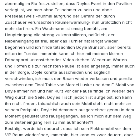
abermalig im Rio festzustellen, dass Doyles Event in den Pavillion
verlegt ist, wo man ohne Teilnehmer zu sein und ohne
Presseausweis -nunmal aufgrund der Gefahr der durch
Zuschauer verursachten Raumerwärmung- nun urplötzlich nicht
mehr darf rein. Ein Wachmann ist emsig bemüht, am
Haupteingang alle streng zu kontrollieren, natürlich, der
Nebeneingang ist frei, aber das Turnier hat längst wieder
begonnen und ich finde tatsächlich Doyle Brunson, aber bereits
mitten im Turnier. Immerhin kann ich hier mit meinem kleinen
Fotoapparat untenstehendes Video drehen. Wiederum Warten
und Hoffen bis zur nächsten Pause ist also angesagt, immer auch
in der Sorge, Doyle könnte ausscheiden und sogleich
verschwinden, ich muss den Raum wieder verlassen und pendle
zwischen dem Final Table von Marcel Luske und dem E-Mobil von
Doyle immer hin und her. Kurz vor der Pause finde ich wieder den
Weg durch die Seite, Doyles Tisch jedoch ist aufgelöst, ich kann
ihn nicht finden, tatsächlich auch sein Mobil steht nicht mehr an
seinem Parkplatz, Doyle ist demnach ausgerechnet genau in dem
Moment gebustet und rausgegangen, als ich mich auf dem Weg
zum Seiteneingang rein zu ihm aufmachte??!
Bestätigt werde ich dadurch, dass ich sein Elektromobil vor dem
VIP Raum wiederfinde, immerhin, hier kann es zwar dauern, aber