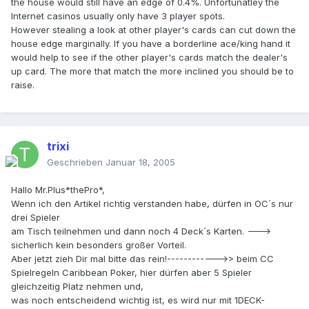
the house would still have an edge of 0.4%. Unfortunatley the
Internet casinos usually only have 3 player spots.
However stealing a look at other player's cards can cut down the
house edge marginally. If you have a borderline ace/king hand it
would help to see if the other player's cards match the dealer's
up card. The more that match the more inclined you should be to
raise.
trixi
Geschrieben
Januar 18, 2005
Hallo Mr.Plus*thePro*,
Wenn ich den Artikel richtig verstanden habe, dürfen in OC´s nur
drei Spieler
am Tisch teilnehmen und dann noch 4 Deck´s Karten. --->
sicherlich kein besonders großer Vorteil.
Aber jetzt zieh Dir mal bitte das rein!------------>> beim CC
Spielregeln Caribbean Poker, hier dürfen aber 5 Spieler
gleichzeitig Platz nehmen und,
was noch entscheidend wichtig ist, es wird nur mit 1DECK-