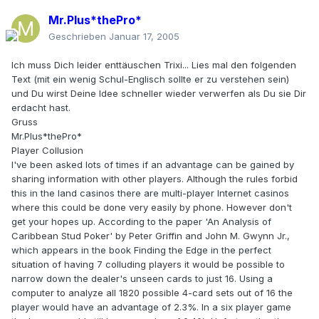
Mr.Plus*thePro*
Geschrieben
Januar 17, 2005
Ich muss Dich leider enttäuschen Trixi... Lies mal den folgenden
Text (mit ein wenig Schul-Englisch sollte er zu verstehen sein)
und Du wirst Deine Idee schneller wieder verwerfen als Du sie Dir
erdacht hast.
Gruss
Mr.Plus*thePro*
Player Collusion
I've been asked lots of times if an advantage can be gained by
sharing information with other players. Although the rules forbid
this in the land casinos there are multi-player Internet casinos
where this could be done very easily by phone. However don't
get your hopes up. According to the paper 'An Analysis of
Caribbean Stud Poker' by Peter Griffin and John M. Gwynn Jr.,
which appears in the book Finding the Edge in the perfect
situation of having 7 colluding players it would be possible to
narrow down the dealer's unseen cards to just 16. Using a
computer to analyze all 1820 possible 4-card sets out of 16 the
player would have an advantage of 2.3%. In a six player game