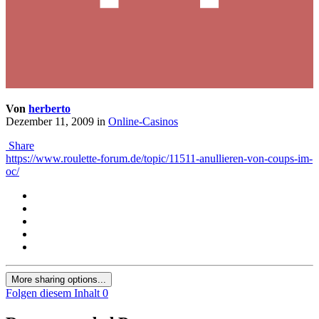
Von
herberto
Dezember 11, 2009
in
Online-Casinos
Share
https://www.roulette-forum.de/topic/11511-anullieren-von-coups-im-
oc/
More sharing options...
Folgen diesem Inhalt
0