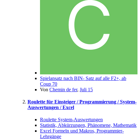
Spielansatz nach BIN- Satz auf alle F2+, ab
Coup 70
Von
Chemin de fer
,
Juli 15
Roulette für Einsteiger / Programmierung / System-
Auswertungen / Excel
Roulette System-Auswertungen
Statistik, Abkürzungen, Phänomene, Mathematik
Excel Formeln und Makros, Programmier-
Lehrgänge