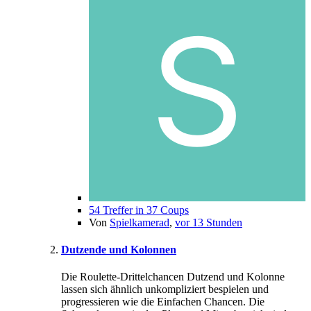
54 Treffer in 37 Coups
Von
Spielkamerad
,
vor 13 Stunden
Dutzende und Kolonnen
Die Roulette-Drittelchancen Dutzend und Kolonne
lassen sich ähnlich unkompliziert bespielen und
progressieren wie die Einfachen Chancen. Die