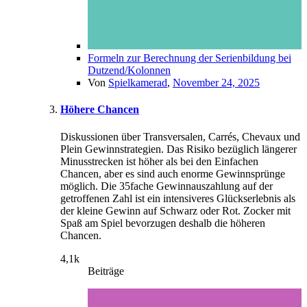
Formeln zur Berechnung der Serienbildung bei
Dutzend/Kolonnen
Von
Spielkamerad
,
November 24, 2025
Höhere Chancen
Diskussionen über Transversalen, Carrés, Chevaux und
Plein Gewinnstrategien. Das Risiko bezüglich längerer
Minusstrecken ist höher als bei den Einfachen
Chancen, aber es sind auch enorme Gewinnsprünge
möglich. Die 35fache Gewinnauszahlung auf der
getroffenen Zahl ist ein intensiveres Glückserlebnis als
der kleine Gewinn auf Schwarz oder Rot. Zocker mit
Spaß am Spiel bevorzugen deshalb die höheren
Chancen.
4,1k
Beiträge