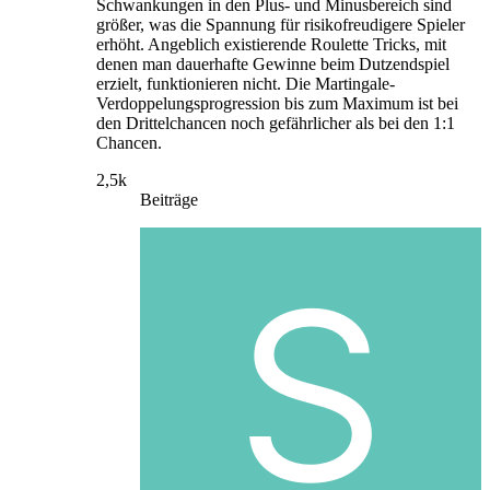
Schwankungen in den Plus- und Minusbereich sind
größer, was die Spannung für risikofreudigere Spieler
erhöht. Angeblich existierende Roulette Tricks, mit
denen man dauerhafte Gewinne beim Dutzendspiel
erzielt, funktionieren nicht. Die Martingale-
Verdoppelungsprogression bis zum Maximum ist bei
den Drittelchancen noch gefährlicher als bei den 1:1
Chancen.
2,5k
Beiträge