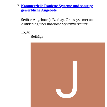
Kommerzielle Roulette Systeme und sonstige
gewerbliche Angebote
Seriöse Angebote (z.B. ebay, Gratissysteme) und
Aufklärung über unseriöse Systemverkäufer
15,3k
Beiträge