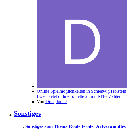
Online Spielmöglichkeiten in Schleswig Holstein
l wer bietet online roulette an mit RNG Zahlen
Von
Dolf
,
Juni 7
Sonstiges
Sonstiges zum Thema Roulette oder Artverwandtes