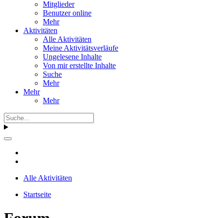
Mitglieder
Benutzer online
Mehr
Aktivitäten
Alle Aktivitäten
Meine Aktivitätsverläufe
Ungelesene Inhalte
Von mir erstellte Inhalte
Suche
Mehr
Mehr
Mehr
Alle Aktivitäten
Startseite
Forum