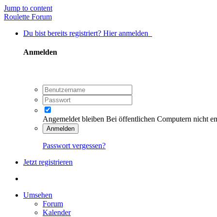
Jump to content
Roulette Forum
Du bist bereits registriert? Hier anmelden
Anmelden
Angemeldet bleiben
Bei öffentlichen Computern nicht e
Anmelden
Passwort vergessen?
Jetzt registrieren
Umsehen
Forum
Kalender