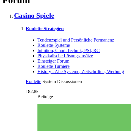
Casino Spiele
Roulette Strategien
Tendenzspiel und Persönliche Permanenz
Roulette-Systeme
Intuition, Chart-Technik, PSI, RC
Physikalische Lösungsansätze
Einsteiger Forum
Roulette Turniere
History - Alte Systeme, Zeitschriften, Werbung
Roulette
System Diskussionen
182,8k
Beiträge