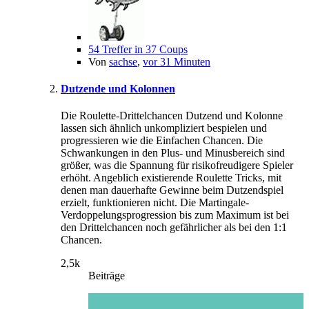
54 Treffer in 37 Coups
Von
sachse
,
vor 31 Minuten
Dutzende und Kolonnen
Die Roulette-Drittelchancen Dutzend und Kolonne
lassen sich ähnlich unkompliziert bespielen und
progressieren wie die Einfachen Chancen. Die
Schwankungen in den Plus- und Minusbereich sind
größer, was die Spannung für risikofreudigere Spieler
erhöht. Angeblich existierende Roulette Tricks, mit
denen man dauerhafte Gewinne beim Dutzendspiel
erzielt, funktionieren nicht. Die Martingale-
Verdoppelungsprogression bis zum Maximum ist bei
den Drittelchancen noch gefährlicher als bei den 1:1
Chancen.
2,5k
Beiträge