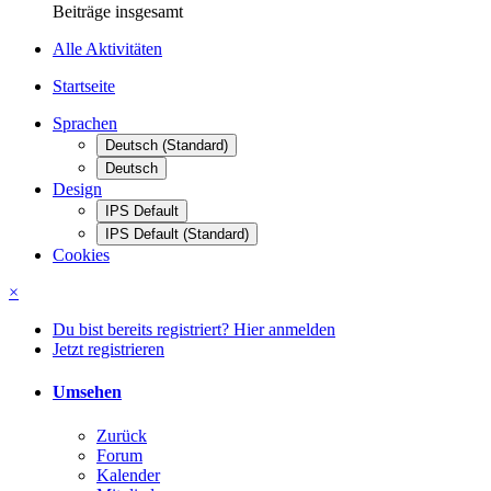
Beiträge insgesamt
Alle Aktivitäten
Startseite
Sprachen
Deutsch (Standard)
Deutsch
Design
IPS Default
IPS Default (Standard)
Cookies
×
Du bist bereits registriert? Hier anmelden
Jetzt registrieren
Umsehen
Zurück
Forum
Kalender