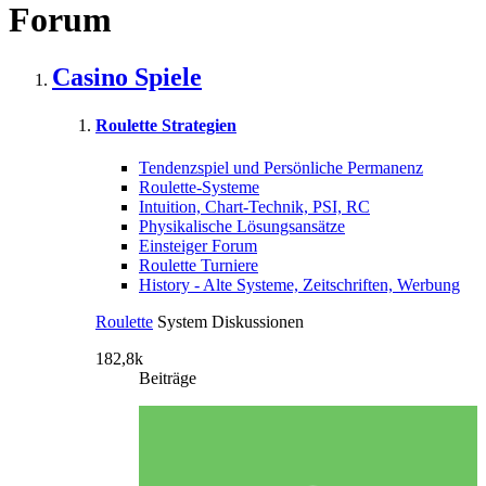
Forum
Casino Spiele
Roulette Strategien
Tendenzspiel und Persönliche Permanenz
Roulette-Systeme
Intuition, Chart-Technik, PSI, RC
Physikalische Lösungsansätze
Einsteiger Forum
Roulette Turniere
History - Alte Systeme, Zeitschriften, Werbung
Roulette
System Diskussionen
182,8k
Beiträge