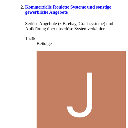
Kommerzielle Roulette Systeme und sonstige
gewerbliche Angebote
Seriöse Angebote (z.B. ebay, Gratissysteme) und
Aufklärung über unseriöse Systemverkäufer
15,3k
Beiträge