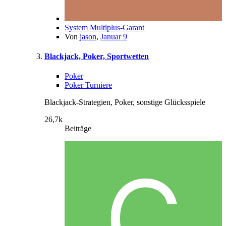
System Multiplus-Garant
Von
jason
,
Januar 9
Blackjack, Poker, Sportwetten
Poker
Poker Turniere
Blackjack-Strategien, Poker, sonstige Glücksspiele
26,7k
Beiträge