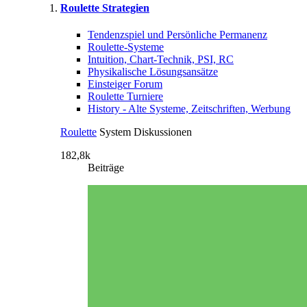
Roulette Strategien
Tendenzspiel und Persönliche Permanenz
Roulette-Systeme
Intuition, Chart-Technik, PSI, RC
Physikalische Lösungsansätze
Einsteiger Forum
Roulette Turniere
History - Alte Systeme, Zeitschriften, Werbung
Roulette
System Diskussionen
182,8k
Beiträge